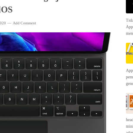
dOS
Tida
2020
Add Comment
App
meny
App
pem
gene
head
mini
adan