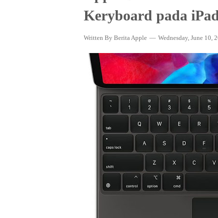
Keryboard pada iPa
Written By
Berita Apple
Wednesday, June 10, 