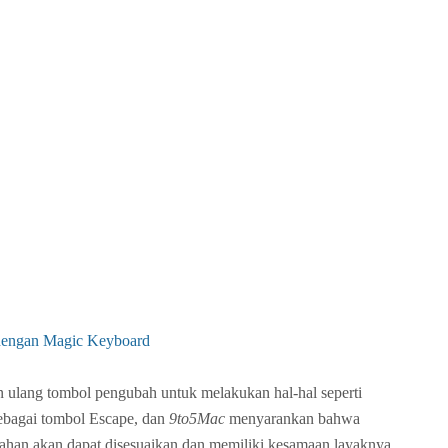
 dengan Magic Keyboard
ulang tombol pengubah untuk melakukan hal-hal seperti
ebagai tombol Escape, dan
9to5Mac
menyarankan bahwa
rahan akan dapat disesuaikan dan memiliki kesamaan layaknya